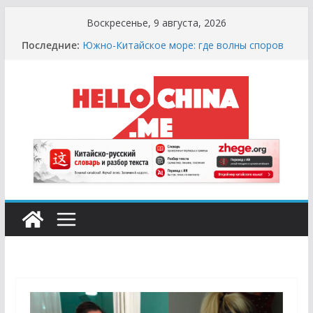
Перейти
Воскресенье, 9 августа, 2026
к
Последние:
Южно-Китайское море: где волны споров
содержимому
выше цунами
Сырная Лихорадка: Как Найти Настоящий
Сыр в Китае и не Купить «Пластиковый»
Аналог
Охота за Черным Хлебом: Путеводитель
по Русским и Европейским Пекарням в
Китае
Молочный Кризис: Почему в Китае не
Найти Творог, Сметану и Кефир (и Где
Искать Спасение?)
Счастливые Числа и Продукты-Табу:
Нумерология и Символика в Праздничной
Кухне Китая