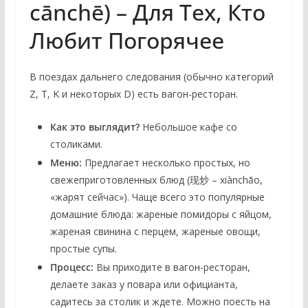
cānchē) – Для Тех, Кто
Любит Погорячее
В поездах дальнего следования (обычно категорий
Z, T, K и некоторых D) есть вагон-ресторан.
Как это выглядит?
Небольшое кафе со
столиками.
Меню:
Предлагает несколько простых, но
свежеприготовленных блюд (现炒 – xiànchǎo,
«жарят сейчас»). Чаще всего это популярные
домашние блюда: жареные помидоры с яйцом,
жареная свинина с перцем, жареные овощи,
простые супы.
Процесс:
Вы приходите в вагон-ресторан,
делаете заказ у повара или официанта,
садитесь за столик и ждете. Можно поесть на