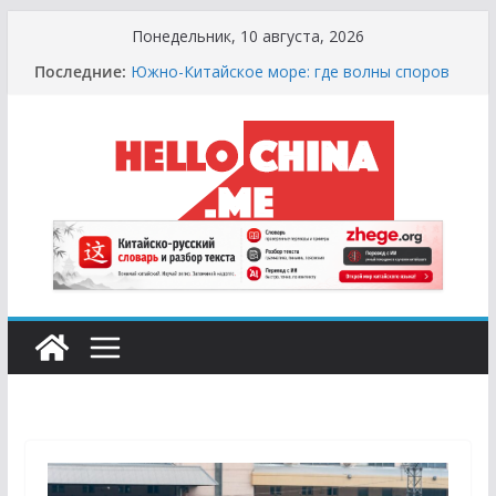
Перейти
Понедельник, 10 августа, 2026
к
Последние:
Южно-Китайское море: где волны споров
содержимому
выше цунами
Сырная Лихорадка: Как Найти Настоящий
Сыр в Китае и не Купить «Пластиковый»
Аналог
Охота за Черным Хлебом: Путеводитель
по Русским и Европейским Пекарням в
Китае
Молочный Кризис: Почему в Китае не
Найти Творог, Сметану и Кефир (и Где
Искать Спасение?)
Счастливые Числа и Продукты-Табу:
Нумерология и Символика в Праздничной
Кухне Китая