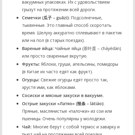
вакуумных упаковках. Их с удовольствием
грызут на протяжении всей дороги.
Семечки (瓜子 – guāzi):
Подсолнечные,
тыквенные. Это главный способ скоротать
время. Шелуху аккуратно сплевывают в пакетик
или на пол (в старых поездах).
Вареные яйца:
Чайные яйца (茶叶蛋 – cháyèdàn)
или просто сваренные вкрутую.
Фрукты:
Яблоки, груши, апельсины, помидоры
(в Китае их часто едят как фрукт).
Огурцы:
Свежие огурцы едят просто так,
хрустя ими, как яблоками.
Сосиски и мясные закуски в вакууме.
Острые закуски «Латяо» (辣条 – làtiáo):
Пряные, маслянистые «палочки» из сои или
пшеницы. Очень популярны у молодежи.
Чай:
Многие берут с собой термос и заварку и
пьют чай на протяжении всей поездки.