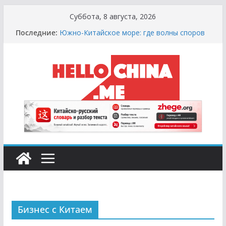
Перейти
Суббота, 8 августа, 2026
к
Последние:
Южно-Китайское море: где волны споров
содержимому
выше цунами
Сырная Лихорадка: Как Найти Настоящий
Сыр в Китае и не Купить «Пластиковый»
Аналог
Охота за Черным Хлебом: Путеводитель
по Русским и Европейским Пекарням в
Китае
Молочный Кризис: Почему в Китае не
Найти Творог, Сметану и Кефир (и Где
Искать Спасение?)
Счастливые Числа и Продукты-Табу:
Нумерология и Символика в Праздничной
Кухне Китая
Бизнес с Китаем