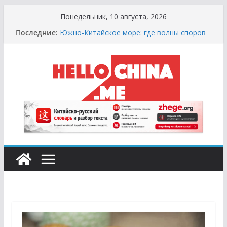
Перейти
Понедельник, 10 августа, 2026
к
Последние:
Южно-Китайское море: где волны споров
содержимому
выше цунами
Сырная Лихорадка: Как Найти Настоящий
Сыр в Китае и не Купить «Пластиковый»
Аналог
Охота за Черным Хлебом: Путеводитель
по Русским и Европейским Пекарням в
Китае
Молочный Кризис: Почему в Китае не
Найти Творог, Сметану и Кефир (и Где
Искать Спасение?)
Счастливые Числа и Продукты-Табу:
Нумерология и Символика в Праздничной
Кухне Китая