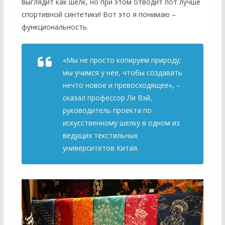
выглядит как шелк, но при этом отводит пот лучше
спортивной синтетики! Вот это я понимаю –
функциональность.
«Мы не просто копируем природу;
мы учимся у нее, чтобы создавать
нечто новое и превосходящее», –
сказал профессор Ли Вэй,
руководитель проекта по
искусственному шелку в одном из
ведущих текстильных
университетов Китая.