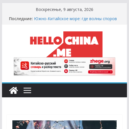
Перейти
Воскресенье, 9 августа, 2026
к
Последние:
Южно-Китайское море: где волны споров
содержимому
выше цунами
Сырная Лихорадка: Как Найти Настоящий
Сыр в Китае и не Купить «Пластиковый»
Аналог
Охота за Черным Хлебом: Путеводитель
по Русским и Европейским Пекарням в
Китае
Молочный Кризис: Почему в Китае не
Найти Творог, Сметану и Кефир (и Где
Искать Спасение?)
Счастливые Числа и Продукты-Табу:
Нумерология и Символика в Праздничной
Кухне Китая