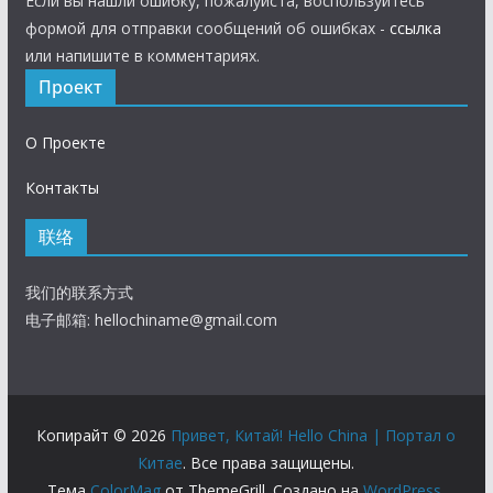
Если вы нашли ошибку, пожалуйста, воспользуйтесь
формой для отправки сообщений об ошибках -
ссылка
или напишите в комментариях.
Проект
О Проекте
Контакты
联络
我们的联系方式
电子邮箱:
hellochiname@gmail.com
Копирайт © 2026
Привет, Китай! Hello China | Портал о
Китае
. Все права защищены.
Тема
ColorMag
от ThemeGrill. Создано на
WordPress
.