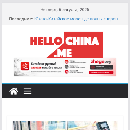
Перейти
Четверг, 6 августа, 2026
к
Последние:
Южно-Китайское море: где волны споров
содержимому
выше цунами
Сырная Лихорадка: Как Найти Настоящий
Сыр в Китае и не Купить «Пластиковый»
Аналог
Охота за Черным Хлебом: Путеводитель
по Русским и Европейским Пекарням в
Китае
Молочный Кризис: Почему в Китае не
Найти Творог, Сметану и Кефир (и Где
Искать Спасение?)
Счастливые Числа и Продукты-Табу:
Нумерология и Символика в Праздничной
Кухне Китая