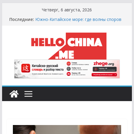
Перейти
Четверг, 6 августа, 2026
к
Последние:
Южно-Китайское море: где волны споров
содержимому
выше цунами
Сырная Лихорадка: Как Найти Настоящий
Сыр в Китае и не Купить «Пластиковый»
Аналог
Охота за Черным Хлебом: Путеводитель
по Русским и Европейским Пекарням в
Китае
Молочный Кризис: Почему в Китае не
Найти Творог, Сметану и Кефир (и Где
Искать Спасение?)
Счастливые Числа и Продукты-Табу:
Нумерология и Символика в Праздничной
Кухне Китая