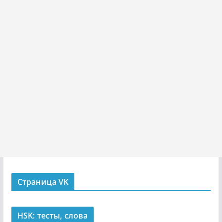
Страница VK
HSK: тесты, слова