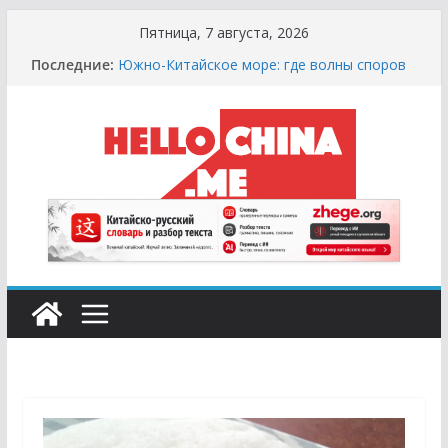
Перейти
Пятница, 7 августа, 2026
к
Последние:
Южно-Китайское море: где волны споров
содержимому
выше цунами
Сырная Лихорадка: Как Найти Настоящий
Сыр в Китае и не Купить «Пластиковый»
Аналог
Охота за Черным Хлебом: Путеводитель
по Русским и Европейским Пекарням в
Китае
Молочный Кризис: Почему в Китае не
Найти Творог, Сметану и Кефир (и Где
Искать Спасение?)
Счастливые Числа и Продукты-Табу:
Нумерология и Символика в Праздничной
Кухне Китая