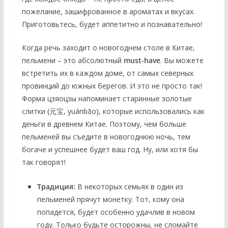
пожелание, зашифрованное в ароматах и вкусах.
Приготовьтесь, будет аппетитно и познавательно!
Когда речь заходит о новогоднем столе в Китае,
пельмени – это абсолютный
must-have
. Вы можете
встретить их в каждом доме, от самых северных
провинций до южных берегов. И это не просто так!
Форма цзяоцзы напоминает старинные золотые
слитки (元宝, yuánbǎo), которые использовались как
деньги в древнем Китае. Поэтому, чем больше
пельменей вы съедите в новогоднюю ночь, тем
богаче и успешнее будет ваш год. Ну, или хотя бы
так говорят!
Традиция:
В некоторых семьях в один из
пельменей прячут монетку. Тот, кому она
попадется, будет особенно удачлив в новом
году. Только будьте осторожны, не сломайте