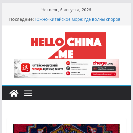
Перейти
Четверг, 6 августа, 2026
к
Последние:
Южно-Китайское море: где волны споров
содержимому
выше цунами
Сырная Лихорадка: Как Найти Настоящий
Сыр в Китае и не Купить «Пластиковый»
Аналог
Охота за Черным Хлебом: Путеводитель
по Русским и Европейским Пекарням в
Китае
Молочный Кризис: Почему в Китае не
Найти Творог, Сметану и Кефир (и Где
Искать Спасение?)
Счастливые Числа и Продукты-Табу:
Нумерология и Символика в Праздничной
Кухне Китая