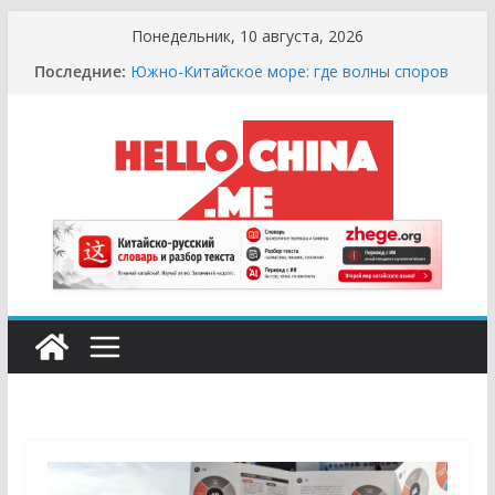
Перейти
Понедельник, 10 августа, 2026
к
Последние:
Южно-Китайское море: где волны споров
содержимому
выше цунами
Сырная Лихорадка: Как Найти Настоящий
Сыр в Китае и не Купить «Пластиковый»
Аналог
Охота за Черным Хлебом: Путеводитель
по Русским и Европейским Пекарням в
Китае
Молочный Кризис: Почему в Китае не
Найти Творог, Сметану и Кефир (и Где
Искать Спасение?)
Счастливые Числа и Продукты-Табу:
Нумерология и Символика в Праздничной
Кухне Китая