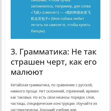
запомнилось. Например, для слова
«飞机» (самолет) — «我的狗喜欢坐飞
机去买包子» (Моя собака любит
летать на самолете, чтобы купить
баоцзы).
3. Грамматика: Не так
страшен черт, как его
малюют
Китайская грамматика, по сравнению с русской,
намного проще. Нет склонений, спряжений, времен
как таковых. Но есть свои нюансы: порядок слов,
частицы, специфические конструкции. Изучайте их
систематически. Хороший учебник или