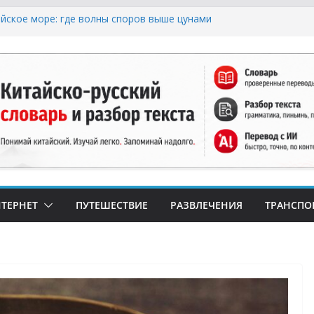
ское море: где волны споров выше цунами
орадка: Как Найти Настоящий Сыр в Китае и
«Пластиковый» Аналог
ерным Хлебом: Путеводитель по Русским и
м Пекарням в Китае
ризис: Почему в Китае не Найти Творог,
Кефир (и Где Искать Спасение?)
 Числа и Продукты-Табу: Нумерология и
в Праздничной Кухне Китая
ТЕРНЕТ
ПУТЕШЕСТВИЕ
РАЗВЛЕЧЕНИЯ
ТРАНСПО