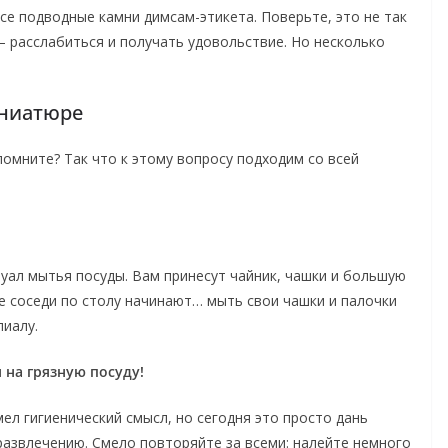
все подводные камни димсам-этикета. Поверьте, это не так
— расслабиться и получать удовольствие. Но несколько
иниатюре
 помните? Так что к этому вопросу подходим со всей
туал мытья посуды. Вам принесут чайник, чашки и большую
ие соседи по столу начинают… мыть свои чашки и палочки
пиалу.
 на грязную посуду!
мел гигиенический смысл, но сегодня это просто дань
 развлечению. Смело повторяйте за всеми: налейте немного