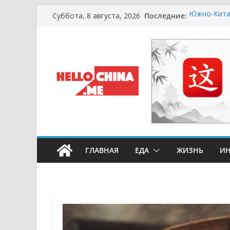
Перейти
Последние:
Южно-Китай
Суббота, 8 августа, 2026
к
Сырная Лих
не Купить 
содержимому
Охота за Ч
Европейски
Молочный К
Сметану и 
Счастливые
Символика 
ГЛАВНАЯ
ЕДА
ЖИЗНЬ
ИН