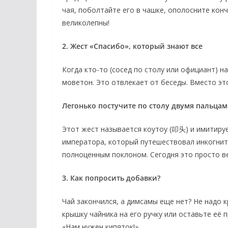
чая, поболтайте его в чашке, ополосните конч
великолепны!
2. Жест «Спасибо», который знают все
Когда кто-то (сосед по столу или официант) н
моветон. Это отвлекает от беседы. Вместо эт
Легонько постучите по столу двумя пальца
Этот жест называется
коутоу
(叩头) и имитируе
императора, который путешествовал инкогнито
полноценным поклоном. Сегодня это просто ве
3. Как попросить добавки?
Чай закончился, а димсамы еще нет? Не надо к
крышку чайника на его ручку или оставьте её 
«Нам нужен кипяток!»