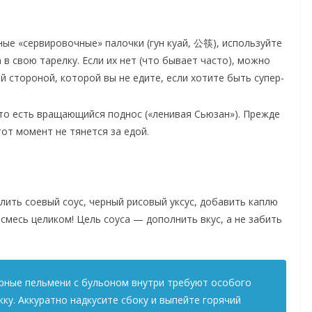
ные «сервировочные» палочки (
гун куай
, 公筷), используйте
в свою тарелку. Если их нет (что бывает часто), можно
й стороной, которой вы не едите, если хотите быть супер-
то есть вращающийся поднос («ленивая Сьюзан»). Прежде
тот момент не тянется за едой.
лить соевый соус, черный рисовый уксус, добавить каплю
 смесь целиком! Цель соуса — дополнить вкус, а не забить
рные пельмени с бульоном внутри требуют особого
ку. Аккуратно надкусите сбоку и выпейте горячий