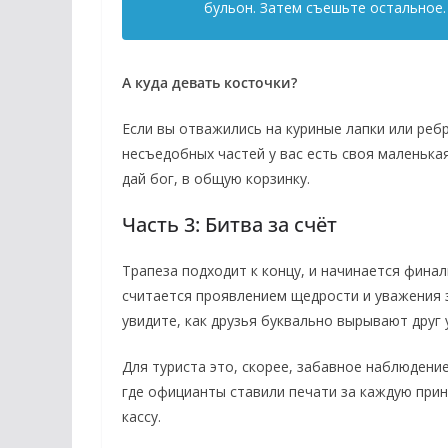
бульон. Затем съешьте остальное.
А куда девать косточки?
Если вы отважились на куриные лапки или реб
несъедобных частей у вас есть своя маленькая
дай бог, в общую корзинку.
Часть 3: Битва за счёт
Трапеза подходит к концу, и начинается фина
считается проявлением щедрости и уважения з
увидите, как друзья буквально вырывают друг у
Для туриста это, скорее, забавное наблюдени
где официанты ставили печати за каждую прин
кассу.