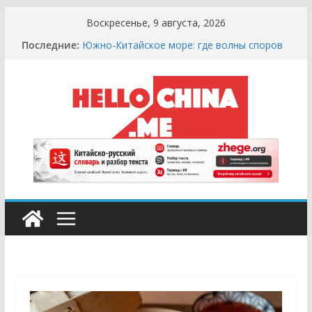
Перейти
Воскресенье, 9 августа, 2026
к
Последние:
Южно-Китайское море: где волны споров
содержимому
выше цунами
Сырная Лихорадка: Как Найти Настоящий
Сыр в Китае и не Купить «Пластиковый»
Аналог
Охота за Черным Хлебом: Путеводитель
по Русским и Европейским Пекарням в
Китае
Молочный Кризис: Почему в Китае не
Найти Творог, Сметану и Кефир (и Где
Искать Спасение?)
Счастливые Числа и Продукты-Табу:
Нумерология и Символика в Праздничной
Кухне Китая