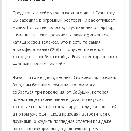
Представьте себе утро выходного дня в Гуанчжоу.
Вы заходите в огромный ресторан, и вас оглушает…
жизнь! Гул сотен голосов, стук палочек о фарфор,
звяканье чашек и громкие выкрики официанток,
катящих свои тележки. Это и есть та самая
атмосфера
жэнао
(热闹) — «шумно и весело»,
которую так любят китайцы. Если в ресторане тихо
— значит, место так себе.
Ямча — это не для одиночек. Это время для семьи.
За одним большим круглым столом могут
собраться три поколения: от бабушки, которая
помнит ещё старые чайные дома, до внуков,
которые сначала фотографируют еду для соцсетей,
а потом уже едят. Сюда приходят встретиться с
друзьями, обсудить последние сплетни или даже
провести неформальную деловую встречу.