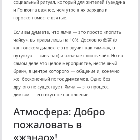
социальный ритуал, который для жителей Гуандуна
и Гонконга важнее, чем утренняя зарядка и
гороскоп вместе взятые.
Если вы думаете, что ямча — это просто «попить
чайку», вы правы лишь на 10%. Дословно
飲茶
(в
кантонском диалекте это звучит как «ям-ча», в
путунхуа — «инь-ча») и означает «пить чай». Но на
самом деле это целое мероприятие, неспешный
бранч, в центре которого — общение и, конечно
же, бесконечный поток
димсамов
. Одно без
другого не существует. Ямча — это процесс,
димсам — его вкусное наполнение.
Атмосфера: Добро
пожаловать в
«жэнао»!