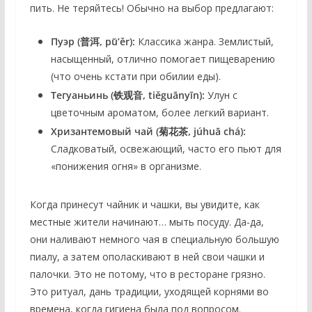
пить. Не теряйтесь! Обычно на выбор предлагают:
Пуэр (普洱, pǔ’ěr):
Классика жанра. Землистый,
насыщенный, отлично помогает пищеварению
(что очень кстати при обилии еды).
Тегуаньинь (铁观音, tiěguānyīn):
Улун с
цветочным ароматом, более легкий вариант.
Хризантемовый чай (菊花茶, júhuā chá):
Сладковатый, освежающий, часто его пьют для
«понижения огня» в организме.
Когда принесут чайник и чашки, вы увидите, как
местные жители начинают… мыть посуду. Да-да,
они наливают немного чая в специальную большую
пиалу, а затем ополаскивают в ней свои чашки и
палочки. Это не потому, что в ресторане грязно.
Это ритуал, дань традиции, уходящей корнями во
времена, когда гигиена была под вопросом.