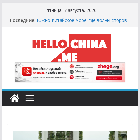
Перейти
Пятница, 7 августа, 2026
к
Последние:
Южно-Китайское море: где волны споров
содержимому
выше цунами
Сырная Лихорадка: Как Найти Настоящий
Сыр в Китае и не Купить «Пластиковый»
Аналог
Охота за Черным Хлебом: Путеводитель
по Русским и Европейским Пекарням в
Китае
Молочный Кризис: Почему в Китае не
Найти Творог, Сметану и Кефир (и Где
Искать Спасение?)
Счастливые Числа и Продукты-Табу:
Нумерология и Символика в Праздничной
Кухне Китая