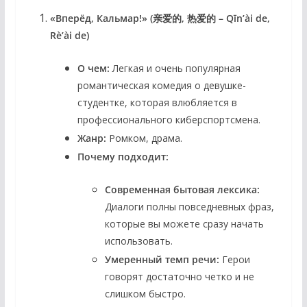
«Вперёд, Кальмар!» (亲爱的, 热爱的 – Qīn’ài de,
Rè’ài de)
О чем:
Легкая и очень популярная
романтическая комедия о девушке-
студентке, которая влюбляется в
профессионального киберспортсмена.
Жанр:
Ромком, драма.
Почему подходит:
Современная бытовая лексика:
Диалоги полны повседневных фраз,
которые вы можете сразу начать
использовать.
Умеренный темп речи:
Герои
говорят достаточно четко и не
слишком быстро.