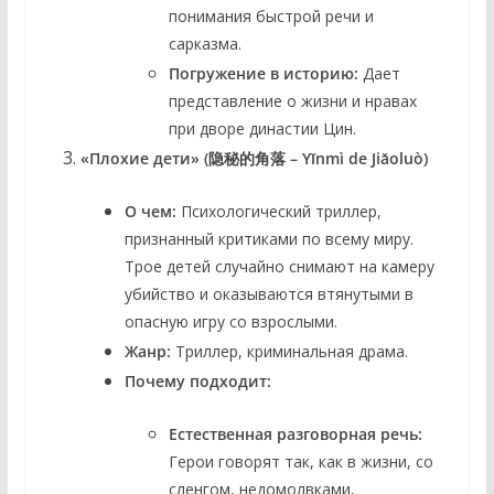
понимания быстрой речи и
сарказма.
Погружение в историю:
Дает
представление о жизни и нравах
при дворе династии Цин.
«Плохие дети» (隐秘的角落 – Yǐnmì de Jiǎoluò)
О чем:
Психологический триллер,
признанный критиками по всему миру.
Трое детей случайно снимают на камеру
убийство и оказываются втянутыми в
опасную игру со взрослыми.
Жанр:
Триллер, криминальная драма.
Почему подходит:
Естественная разговорная речь:
Герои говорят так, как в жизни, со
сленгом, недомолвками,