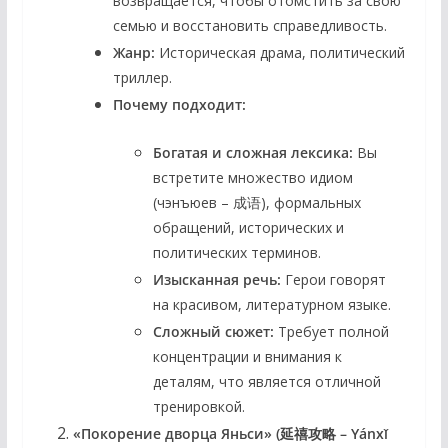
возвращается, чтобы отомстить за свою
семью и восстановить справедливость.
Жанр:
Историческая драма, политический
триллер.
Почему подходит:
Богатая и сложная лексика:
Вы
встретите множество идиом
(чэнъюев – 成语), формальных
обращений, исторических и
политических терминов.
Изысканная речь:
Герои говорят
на красивом, литературном языке.
Сложный сюжет:
Требует полной
концентрации и внимания к
деталям, что является отличной
тренировкой.
«Покорение дворца Яньси» (延禧攻略 – Yánxǐ