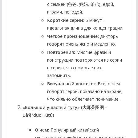
с семьей (爸爸, 妈妈, 弟弟), едой,
играми, погодой.
Короткие серии:
5 минут –
идеальная длина для концентрации.
Четкое произношение:
Дикторы
говорят очень ясно и медленно.
Повторения:
Многие фразы и
конструкции повторяются из серии
в серию, что помогает их
запомнить.
Визуальный контекст:
Все, о чем
говорят герои, показано на экране,
что сильно облегчает понимание.
«Большой ушастый Туту» (大耳朵图图 –
Dà’ěrduo Tútú)
О чем:
Популярный китайский
мультфильм о любознательном мальчике