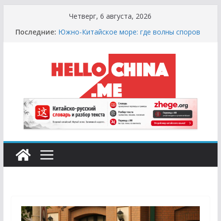
Перейти
Четверг, 6 августа, 2026
к
Последние:
Южно-Китайское море: где волны споров
содержимому
выше цунами
Сырная Лихорадка: Как Найти Настоящий
Сыр в Китае и не Купить «Пластиковый»
Аналог
Охота за Черным Хлебом: Путеводитель
по Русским и Европейским Пекарням в
Китае
Молочный Кризис: Почему в Китае не
Найти Творог, Сметану и Кефир (и Где
Искать Спасение?)
Счастливые Числа и Продукты-Табу:
Нумерология и Символика в Праздничной
Кухне Китая