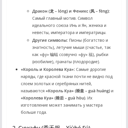
Дракон (龙 – lóng) и Феникс (凤 – fèng):
Самый главный мотив. Символ
идеального союза Инь и Ян, жениха и
невесты, императора и императрицы.
Другие символы:
Пионы (богатство и
знатность), летучие мыши (счастье, так
как «фу» 蝙蝠 созвучно «фу» 福), рыбки
(изобилие), гранаты (плодородие).
«Король и Королева Куа»:
Самые дорогие
наряды, где красной ткани почти не видно под
слоем золотых и серебряных нитей,
называются
«Король Куа» (褂皇 – guà huáng)
и
«Королева Куа» (褂后 – guà hòu)
. Их
изготовление может занимать у мастера
больше года.
2. Сюхэфу (秀禾服 – Xiùhé Fú)