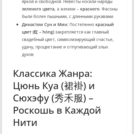
яркой и свободной. Невесты носили наряды
зеленого цвета
, а женихи –
красного
. Фасоны
были более пышными, с длинными рукавами.
Династии Сун и Мин:
Постепенно
красный
цвет (红 – hóng)
закрепляется как главный
свадебный цвет, символизирующий счастье,
удачу, процветание и отпугивающий злых
духов.
Классика Жанра:
Цюнь Куа (裙褂) и
Сюхэфу (秀禾服) –
Роскошь в Каждой
Нити