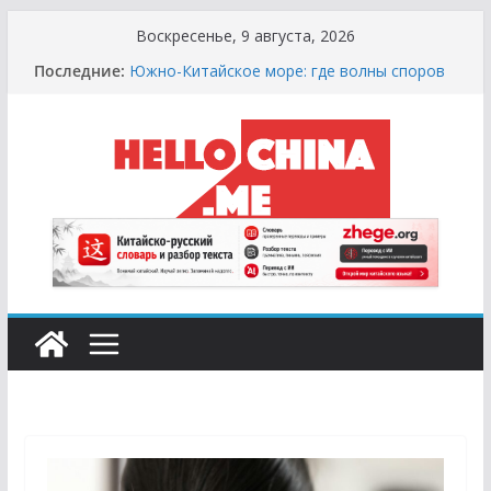
Перейти
Воскресенье, 9 августа, 2026
к
Последние:
Южно-Китайское море: где волны споров
содержимому
выше цунами
Сырная Лихорадка: Как Найти Настоящий
Сыр в Китае и не Купить «Пластиковый»
Аналог
Охота за Черным Хлебом: Путеводитель
по Русским и Европейским Пекарням в
Китае
Молочный Кризис: Почему в Китае не
Найти Творог, Сметану и Кефир (и Где
Искать Спасение?)
Счастливые Числа и Продукты-Табу:
Нумерология и Символика в Праздничной
Кухне Китая