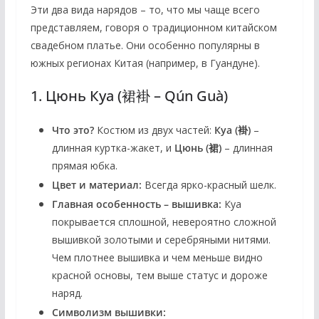
Эти два вида нарядов – то, что мы чаще всего
представляем, говоря о традиционном китайском
свадебном платье. Они особенно популярны в
южных регионах Китая (например, в Гуандуне).
1. Цюнь Куа (裙褂 – Qún Guà)
Что это?
Костюм из двух частей:
Куа (褂)
–
длинная куртка-жакет, и
Цюнь (裙)
– длинная
прямая юбка.
Цвет и материал:
Всегда ярко-красный шелк.
Главная особенность – вышивка:
Куа
покрывается сплошной, невероятно сложной
вышивкой золотыми и серебряными нитями.
Чем плотнее вышивка и чем меньше видно
красной основы, тем выше статус и дороже
наряд.
Символизм вышивки: