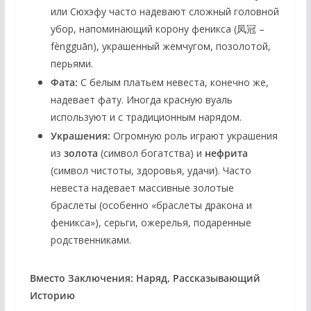
или Сюхэфу часто надевают сложный головной
убор, напоминающий корону феникса (凤冠 –
fèngguān), украшенный жемчугом, позолотой,
перьями.
Фата:
С белым платьем невеста, конечно же,
надевает фату. Иногда красную вуаль
используют и с традиционным нарядом.
Украшения:
Огромную роль играют украшения
из
золота
(символ богатства) и
нефрита
(символ чистоты, здоровья, удачи). Часто
невеста надевает массивные золотые
браслеты (особенно «браслеты дракона и
феникса»), серьги, ожерелья, подаренные
родственниками.
Вместо Заключения: Наряд, Рассказывающий
Историю