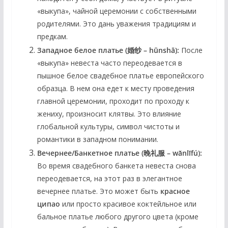
«выкупа», чайной церемонии с собственными
родителями. Это дань уважения традициям и
предкам.
Западное белое платье (婚纱 – hūnshā):
После
«выкупа» невеста часто переодевается в
пышное белое свадебное платье европейского
образца. В нем она едет к месту проведения
главной церемонии, проходит по проходу к
жениху, произносит клятвы. Это влияние
глобальной культуры, символ чистоты и
романтики в западном понимании.
Вечернее/Банкетное платье (晚礼服 – wǎnlǐfú):
Во время свадебного банкета невеста снова
переодевается, на этот раз в элегантное
вечернее платье. Это может быть
красное
ципао
или просто красивое коктейльное или
бальное платье любого другого цвета (кроме