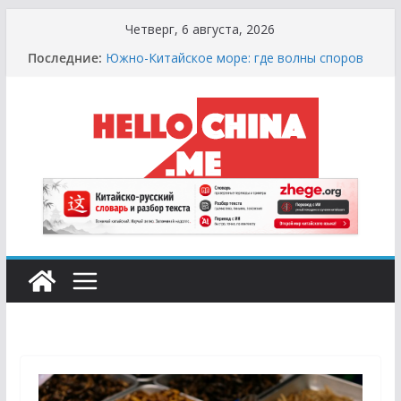
Перейти
Четверг, 6 августа, 2026
к
Последние:
Южно-Китайское море: где волны споров
содержимому
выше цунами
Сырная Лихорадка: Как Найти Настоящий
Сыр в Китае и не Купить «Пластиковый»
Аналог
Охота за Черным Хлебом: Путеводитель
по Русским и Европейским Пекарням в
Китае
Молочный Кризис: Почему в Китае не
Найти Творог, Сметану и Кефир (и Где
Искать Спасение?)
Счастливые Числа и Продукты-Табу:
Нумерология и Символика в Праздничной
Кухне Китая