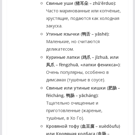
Свиные уши (猪耳朵 – zhū’ěrduo):
Часто маринованные или копчёные,
хрустящие, подаются как холодная
закуска.
Утиные язычки (鸭舌 – yāshé):
Маленькие, но считаются
деликатесом.
Куриные лапки (鸡爪 – jīzhuǎ, или
凤爪 – fèngzhuǎ, «лапки феникса»):
Очень популярны, особенно в
димсамах (тушёные в соусе).
Свиные или утиные кишки (肥肠 –
féicháng, 鸭肠 – yācháng):
Тщательно очищенные и
приготовленные (жареные,
тушёные, в Хо Го).
Кровяной тофу (血豆腐 – xuèdòufu)
или Кровяная колбаса (血肠 –