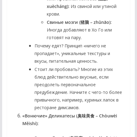
xuècháng):
Из свиной или утиной
крови.
Свиные мозги (猪脑 – zhūnǎo):
Иногда добавляют в Хо Го или
готовят на пару.
Почему едят?
Принцип «ничего не
пропадает», уникальные текстуры и
вкусы, питательная ценность.
Стоит ли пробовать?
Многие из этих
блюд действительно вкусные, если
преодолеть первоначальное
предубеждение. Начните с чего-то более
привычного, например, куриных лапок в
ресторане димсамов.
«Вонючие» Деликатесы (臭味美食 – Chòuwèi
Měishí):