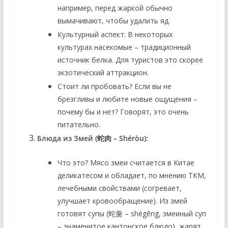
например, перед жаркой обычно
вымачивают, чтобы удалить яд.
Культурный аспект:
В некоторых
культурах насекомые – традиционный
источник белка. Для туристов это скорее
экзотический аттракцион.
Стоит ли пробовать?
Если вы не
брезгливы и любите новые ощущения –
почему бы и нет? Говорят, это очень
питательно.
Блюда из Змей (蛇肉 – Shéròu):
Что это?
Мясо змеи считается в Китае
деликатесом и обладает, по мнению ТКМ,
лечебными свойствами (согревает,
улучшает кровообращение). Из змей
готовят супы (蛇羹 – shégēng, змеиный суп
– знаменитое кантонское блюдо), жарят,