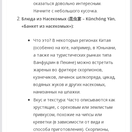
оказаться довольно интересным.
Начните с небольшого кусочка.
Блюда из Насекомых (昆虫宴 – Kūnchóng Yàn,
«Банкет из насекомых»):
Что это?
В некоторых регионах Китая
(особенно на юге, например, в Юньнани,
а также на туристических рынках типа
Ванфуцзин в Пекине) можно встретить
жареных во фритюре скорпионов,
кузнечиков, личинок шелкопряда, цикад,
водяных жуков и других насекомых,
нанизанных на шпажки.
Вкус и текстура:
Часто описываются как
хрустящие, с ореховым или землистым
привкусом, похожие на чипсы или
креветки (в зависимости от вида и
способа приготовления). Скорпионы,