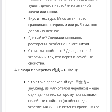
тушат, делают настойки на змеиной
желчи или крови.
Вкус и текстура:
Мясо змеи часто
сравнивают с куриным или рыбным, оно
довольно нежное.
Где найти?
Специализированные
рестораны, особенно на юге Китая.
Стоит ли пробовать?
Для ценителей
экзотики и тех, кто верит в лечебные
свойства.
Блюда из Черепах (龟肉 – Guīròu):
Что это?
Черепаховый суп (甲鱼汤 –
jiǎyútāng, из мягкотелой черепахи) – еще
один деликатес, которому приписывают
целебные свойства (особенно для
укрепления «инь» и питания крови). Мясо