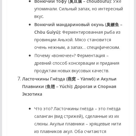
Вонючий тофу (臭豆腐 – chòudòufu):
Уже
упоминали. Сильный запах, но интересный
вкус.
Вонючий мандариновый окунь (臭鳜鱼 –
Chòu Guìyú):
Ферментированная рыба из
провинции Аньхой. Мясо становится
очень нежным, а запах… специфическим.
Почему «вонючее»?
Ферментация –
древний способ консервации и придания
продуктам новых вкусовых качеств.
Ласточкины Гнёзда (燕窝 – Yànwō) и Акульи
Плавники (鱼翅 – Yúchì): Дорогая и Спорная
Экзотика
Что это?
Ласточкины гнёзда – это гнёзда
саланган (вид стрижей), сделанные из их
слюны. Акульи плавники – хрящевые нити
из плавников акул. Оба считаются