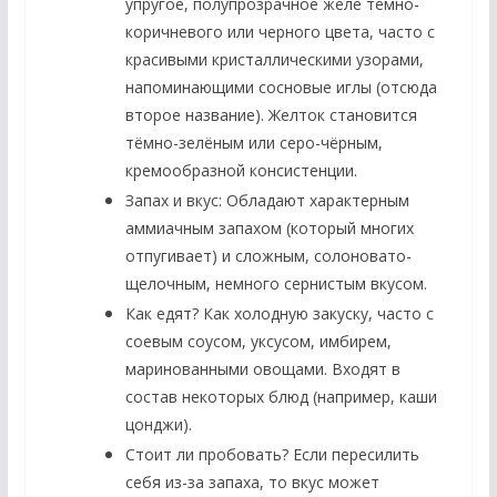
упругое, полупрозрачное желе тёмно-
коричневого или черного цвета, часто с
красивыми кристаллическими узорами,
напоминающими сосновые иглы (отсюда
второе название). Желток становится
тёмно-зелёным или серо-чёрным,
кремообразной консистенции.
Запах и вкус:
Обладают характерным
аммиачным запахом (который многих
отпугивает) и сложным, солоновато-
щелочным, немного сернистым вкусом.
Как едят?
Как холодную закуску, часто с
соевым соусом, уксусом, имбирем,
маринованными овощами. Входят в
состав некоторых блюд (например, каши
цонджи).
Стоит ли пробовать?
Если пересилить
себя из-за запаха, то вкус может