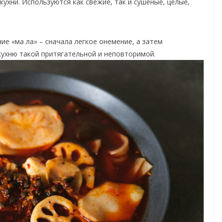
ухни. Используются как свежие, так и сушеные, целые,
е «ма ла» – сначала легкое онемение, а затем
кухню такой притягательной и неповторимой.