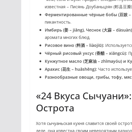
известная – Писянь Доубаньцзян (郫县豆瓣酱
Ферментированные чёрные бобы (豆豉 – D
пикантность.
Имбирь (姜 – jiāng), Чеснок (大蒜 – dàsuàn)
аромата многих блюд.
Рисовое вино (料酒 – liàojiǔ):
Используется
Чёрный рисовый уксус (香醋 – xiāngcù):
Пр
Кунжутное масло (芝麻油 – zhīmayóu) и Ку
Арахис (花生 – huāshēng):
Часто используе
Разнообразные овощи, грибы, тофу, мяс
«24 Вкуса Сычуани»
Острота
Хотя сычуаньская кухня славится своей остро
деле, она известна своим невероятным разно