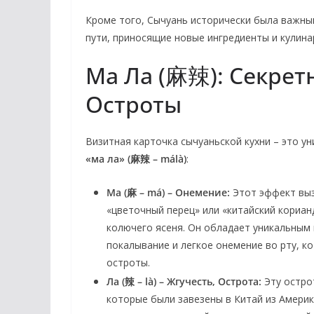
Кроме того, Сычуань исторически была важны
пути, приносящие новые ингредиенты и кулина
Ма Ла (麻辣): Секре
Остроты
Визитная карточка сычуаньской кухни – это ун
«ма ла» (麻辣 – málà)
:
Ма (麻 – má) – Онемение:
Этот эффект вы
«цветочный перец» или «китайский кориан
колючего ясеня. Он обладает уникальным
покалывание и легкое онемение во рту, к
остроты.
Ла (辣 – là) – Жгучесть, Острота:
Эту остро
которые были завезены в Китай из Америки