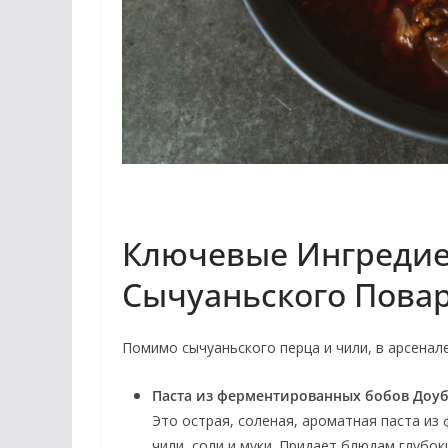
Ключевые Ингредие
Сычуаньского Пова
Помимо сычуаньского перца и чили, в арсенал
Паста из ферментированных бобов Доуб
Это острая, соленая, ароматная паста из
чили, соли и муки. Придает блюдам глубок