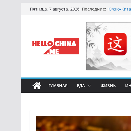
Перейти
Последние:
Южно-Китай
Пятница, 7 августа, 2026
к
Сырная Лих
не Купить 
содержимому
Охота за Ч
Европейски
Молочный К
Сметану и К
Счастливые
Символика 
ГЛАВНАЯ
ЕДА
ЖИЗНЬ
ИН