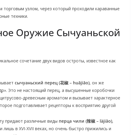
м торговым узлом, через который проходили караванные
рные техники.
тное Оружие Сычуаньской
икальное сочетание двух видов остроты, известное как
зывает
сычуаньский перец (花椒 – huājiāo)
, он же
др». Это не настоящий перец, а высушенные коробочки
 цитрусово-древесным ароматом и вызывает характерное
оторое подготавливает рецепторы к восприятию другой
ту придают различные виды
перца чили (辣椒 – làjiāo)
,
 лишь в XVI-XVII веках, но очень быстро прижились и