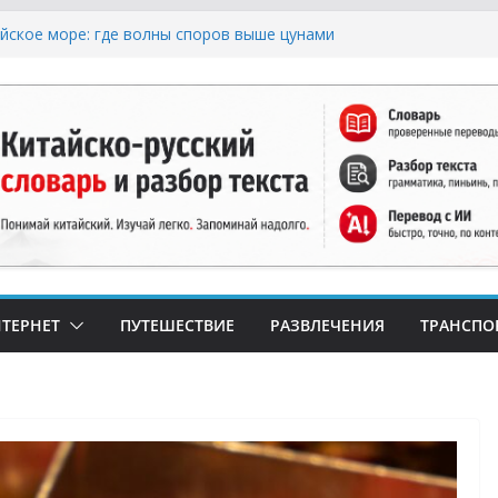
ское море: где волны споров выше цунами
орадка: Как Найти Настоящий Сыр в Китае и
«Пластиковый» Аналог
ерным Хлебом: Путеводитель по Русским и
м Пекарням в Китае
ризис: Почему в Китае не Найти Творог,
ефир (и Где Искать Спасение?)
 Числа и Продукты-Табу: Нумерология и
в Праздничной Кухне Китая
ТЕРНЕТ
ПУТЕШЕСТВИЕ
РАЗВЛЕЧЕНИЯ
ТРАНСПО