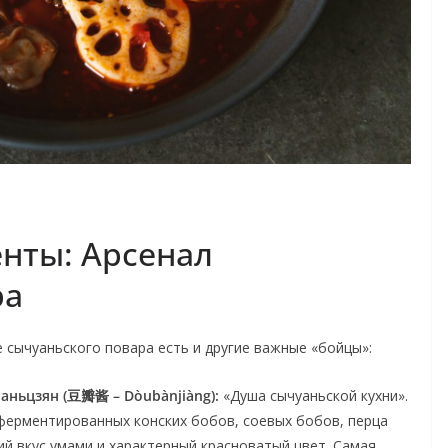
нты: Арсенал
ра
е сычуаньского повара есть и другие важные «бойцы»:
аньцзян (豆瓣酱 – Dòubànjiàng):
«Душа сычуаньской кухни».
 ферментированных конских бобов, соевых бобов, перца
ий вкус умами и характерный красноватый цвет. Самая