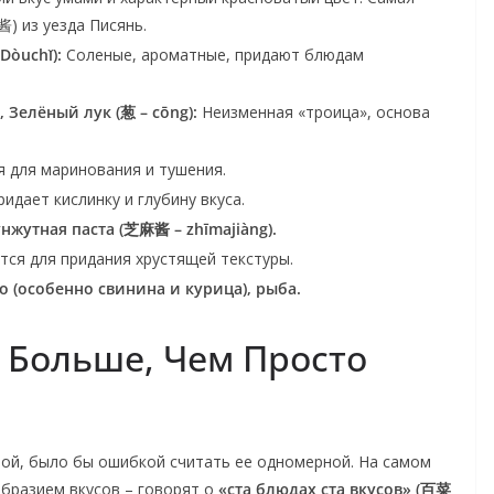
) из уезда Писянь.
òuchǐ):
Соленые, ароматные, придают блюдам
, Зелёный лук (葱 – cōng):
Неизменная «троица», основа
 для маринования и тушения.
идает кислинку и глубину вкуса.
нжутная паста (芝麻酱 – zhīmajiàng).
тся для придания хрустящей текстуры.
о (особенно свинина и курица), рыба.
: Больше, Чем Просто
той, было бы ошибкой считать ее одномерной. На самом
образием вкусов – говорят о
«ста блюдах ста вкусов» (百菜