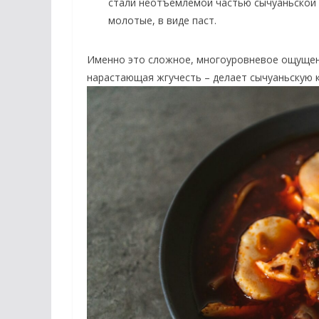
стали неотъемлемой частью сычуаньской к
молотые, в виде паст.
Именно это сложное, многоуровневое ощущени
нарастающая жгучесть – делает сычуаньскую 