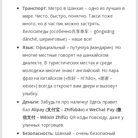
Транспорт:
Метро в Шанхае – одно из лучших в
мире. Чисто, быстро, понятно. Такси тоже
много, но в час пик можно застрять.
Велосипеды (особенно共享单车 – gòngxiǎng
dānchē, шеринговые) – наше все!
Язык:
Официальный – путунхуа (мандарин). Но
многие местные говорят на шанхайском
диалекте. В туристических местах и среди
молодежи многие знают английский. Но пара
фраз на китайском («你好 – nǐ hǎo», «谢谢 –
xièxie») всегда откроют вам двери и вызовут
улыбку.
Деньги:
Забудьте про наличку! Здесь правит
бал
Alipay (支付宝 – Zhīfùbǎo)
и
WeChat Pay (微
信支付 – Wēixìn Zhīfù)
. QR-коды повсюду, даже у
уличных торговцев.
Безопасность:
Шанхай – очень безопасный