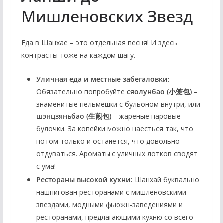
Мишленовских Звезд
Еда в Шанхае – это отдельная песня! И здесь
контрасты тоже на каждом шагу.
Уличная еда и местные забегаловки:
Обязательно попробуйте
сяолунбао (小笼包)
–
знаменитые пельмешки с бульоном внутри, или
шэнцзяньбао (生煎包)
– жареные паровые
булочки. За копейки можно наесться так, что
потом только и останется, что довольно
отдуваться. Ароматы с уличных лотков сводят
с ума!
Рестораны высокой кухни:
Шанхай буквально
нашпигован ресторанами с мишленовскими
звездами, модными фьюжн-заведениями и
ресторанами, предлагающими кухню со всего