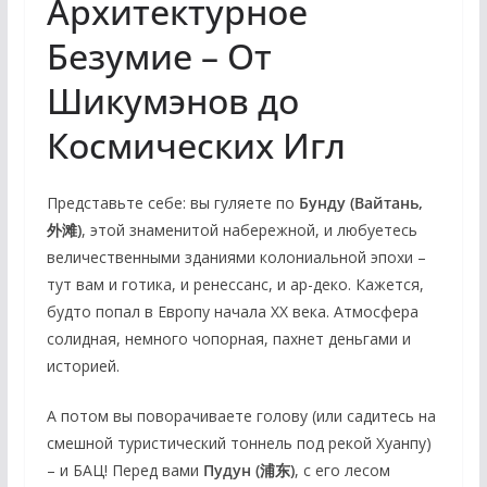
Архитектурное
Безумие – От
Шикумэнов до
Космических Игл
Представьте себе: вы гуляете по
Бунду (Вайтань,
外滩)
, этой знаменитой набережной, и любуетесь
величественными зданиями колониальной эпохи –
тут вам и готика, и ренессанс, и ар-деко. Кажется,
будто попал в Европу начала XX века. Атмосфера
солидная, немного чопорная, пахнет деньгами и
историей.
А потом вы поворачиваете голову (или садитесь на
смешной туристический тоннель под рекой Хуанпу)
– и БАЦ! Перед вами
Пудун (浦东)
, с его лесом