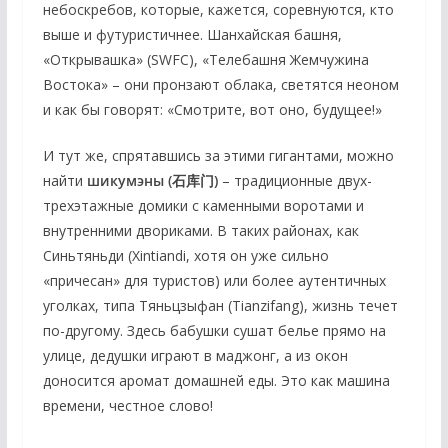
небоскребов, которые, кажется, соревнуются, кто
выше и футуристичнее. Шанхайская башня,
«Открывашка» (SWFC), «Телебашня Жемчужина
Востока» – они пронзают облака, светятся неоном
и как бы говорят: «Смотрите, вот оно, будущее!»
И тут же, спрятавшись за этими гигантами, можно
найти
шикумэны (石库门)
– традиционные двух-
трехэтажные домики с каменными воротами и
внутренними двориками. В таких районах, как
Синьтяньди (Xintiandi, хотя он уже сильно
«причесан» для туристов) или более аутентичных
уголках, типа Тяньцзыфан (Tianzifang), жизнь течет
по-другому. Здесь бабушки сушат белье прямо на
улице, дедушки играют в маджонг, а из окон
доносится аромат домашней еды. Это как машина
времени, честное слово!