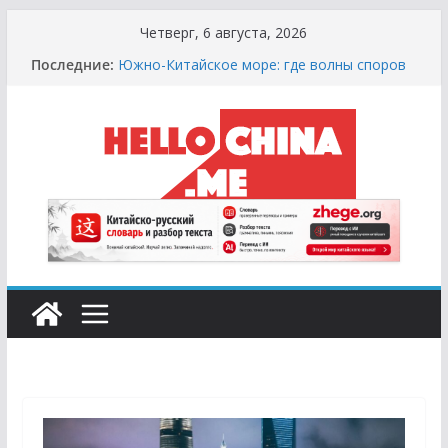
Перейти
Четверг, 6 августа, 2026
к
Последние:
Южно-Китайское море: где волны споров
содержимому
выше цунами
Сырная Лихорадка: Как Найти Настоящий
Сыр в Китае и не Купить «Пластиковый»
Аналог
Охота за Черным Хлебом: Путеводитель
по Русским и Европейским Пекарням в
Китае
Молочный Кризис: Почему в Китае не
Найти Творог, Сметану и Кефир (и Где
Искать Спасение?)
Счастливые Числа и Продукты-Табу:
Нумерология и Символика в Праздничной
Кухне Китая