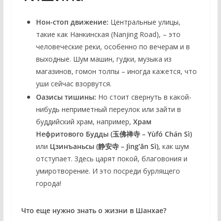
Нон-стоп движение:
Центральные улицы,
такие как Нанкинская (Nanjing Road), – это
человеческие реки, особенно по вечерам и в
выходные. Шум машин, гудки, музыка из
магазинов, гомон толпы – иногда кажется, что
уши сейчас взорвутся.
Оазисы тишины:
Но стоит свернуть в какой-
нибудь неприметный переулок или зайти в
буддийский храм, например,
Храм
Нефритового Будды (玉佛禅寺 – Yùfó Chán Sì)
или
Цзинъаньсы (静安寺 – Jìng’ān Sì)
, как шум
отступает. Здесь царят покой, благовония и
умиротворение. И это посреди бурлящего
города!
Что еще нужно знать о жизни в Шанхае?