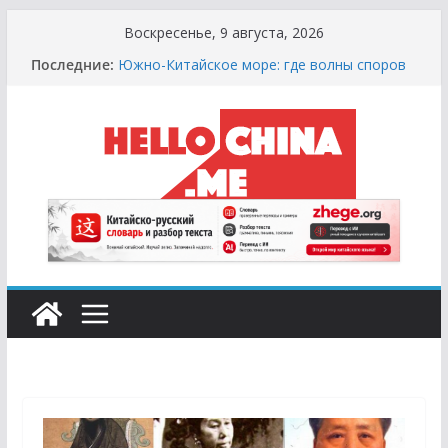
Перейти
Воскресенье, 9 августа, 2026
к
Последние:
Южно-Китайское море: где волны споров
содержимому
выше цунами
Сырная Лихорадка: Как Найти Настоящий
Сыр в Китае и не Купить «Пластиковый»
Аналог
Охота за Черным Хлебом: Путеводитель
по Русским и Европейским Пекарням в
Китае
Молочный Кризис: Почему в Китае не
Найти Творог, Сметану и Кефир (и Где
Искать Спасение?)
Счастливые Числа и Продукты-Табу:
Нумерология и Символика в Праздничной
Кухне Китая