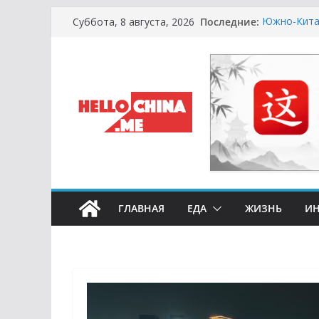
Перейти
Последние:
Южно-Китай
Суббота, 8 августа, 2026
к
Сырная Лих
не Купить 
содержимому
Охота за Ч
Европейски
Молочный К
Сметану и 
Счастливые
Символика 
ГЛАВНАЯ
ЕДА
ЖИЗНЬ
ИН