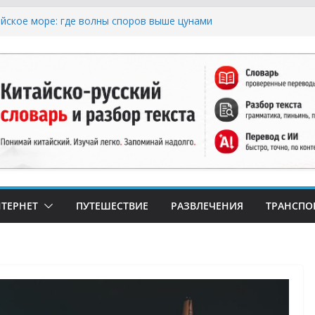
ское море: где волны споров выше цунами
орадка: Как Найти Настоящий Сыр в Китае и
«Пластиковый» Аналог
ерным Хлебом: Путеводитель по Русским и
м Пекарням в Китае
ризис: Почему в Китае не Найти Творог,
Кефир (и Где Искать Спасение?)
 Числа и Продукты-Табу: Нумерология и
в Праздничной Кухне Китая
ТЕРНЕТ
ПУТЕШЕСТВИЕ
РАЗВЛЕЧЕНИЯ
ТРАНСПО