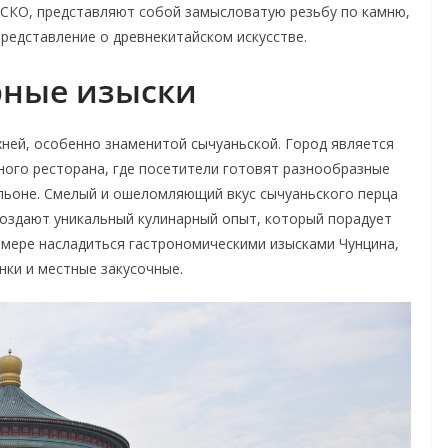
СКО, представляют собой замысловатую резьбу по камню,
едставление о древнекитайском искусстве.
рные изыски
хней, особенно знаменитой сычуаньской. Город является
ого ресторана, где посетители готовят разнообразные
ульоне. Смелый и ошеломляющий вкус сычуаньского перца
создают уникальный кулинарный опыт, который порадует
 мере насладиться гастрономическими изысками Чунцина,
ки и местные закусочные.