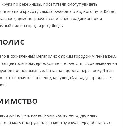
 круиз по реке Янцзы, посетители смогут увидеть
ть мощь и красоту самого знакового водного пути Китая.
на сваях, демонстрирует сочетание традиционной и
мный вид на город и реку Янцзы.
полис
его в оживленный мегаполис с ярким городским пейзажем.
тся центром коммерческой деятельности, с современными
урной ночной жизнью. Канатная дорога через реку Янцзы
ж, в то время как пешеходная улица Хуньядун предлагает
нов.
иимство
ными жителями, известными своим неподдельным
тели могут погрузиться в местную культуру, общаясь с