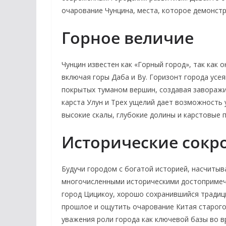
очарование Чунцина, места, которое демонст
Горное величие
Чунцин известен как «Горный город», так как
включая горы Даба и Ву. Горизонт города усе
покрытых туманом вершин, создавая завораж
карста Улун и Трех ущелий дает возможность
высокие скалы, глубокие долины и карстовые 
Исторические сок
Будучи городом с богатой историей, насчиты
многочисленными историческими достопримеч
город Цицикоу, хорошо сохранившийся традиц
прошлое и ощутить очарование Китая старого
уважения роли города как ключевой базы во в