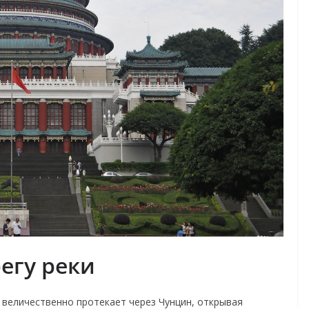
егу реки
, величественно протекает через Чунцин, открывая