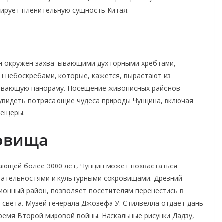
рирует пленительную сущность Китая.
 он окружен захватывающими дух горными хребтами,
ян небоскребами, которые, кажется, вырастают из
ивающую панораму. Посещение живописных районов
 увидеть потрясающие чудеса природы Чунцина, включая
пещеры.
ровища
вающей более 3000 лет, Чунцин может похвастаться
ательностями и культурными сокровищами. Древний
ионный район, позволяет посетителям перенестись в
 света. Музей генерала Джозефа У. Стилвелла отдает дань
ремя Второй мировой войны. Наскальные рисунки Дадзу,