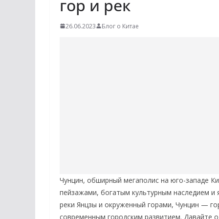
гор и рек
26.06.2023
Блог о Китае
Чунцин, обширный мегаполис на юго-западе К
пейзажами, богатым культурным наследием и 
реки Янцзы и окруженный горами, Чунцин — г
современным городским развитием. Давайте о