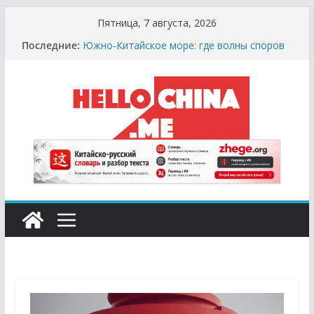
Перейти
Пятница, 7 августа, 2026
к
Последние:
Южно-Китайское море: где волны споров
содержимому
выше цунами
Сырная Лихорадка: Как Найти Настоящий
Сыр в Китае и не Купить «Пластиковый»
Аналог
Охота за Черным Хлебом: Путеводитель
по Русским и Европейским Пекарням в
Китае
Молочный Кризис: Почему в Китае не
Найти Творог, Сметану и Кефир (и Где
Искать Спасение?)
Счастливые Числа и Продукты-Табу:
Нумерология и Символика в Праздничной
Кухне Китая