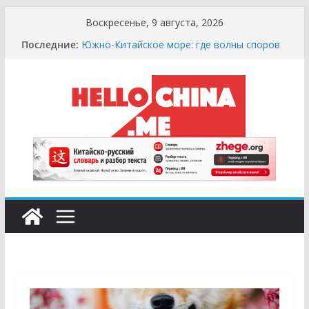
Перейти
Воскресенье, 9 августа, 2026
к
Последние:
Южно-Китайское море: где волны споров
содержимому
выше цунами
Сырная Лихорадка: Как Найти Настоящий
Сыр в Китае и не Купить «Пластиковый»
Аналог
Охота за Черным Хлебом: Путеводитель
по Русским и Европейским Пекарням в
Китае
Молочный Кризис: Почему в Китае не
Найти Творог, Сметану и Кефир (и Где
Искать Спасение?)
Счастливые Числа и Продукты-Табу:
Нумерология и Символика в Праздничной
Кухне Китая