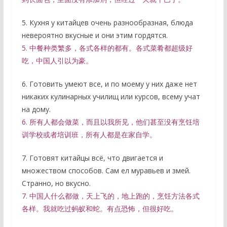
5. Кухня у китайцев очень разнообразная, блюда
невероятно вкусные и они этим гордятся.
5. 中餐种类繁多，各式各样的都有。各式菜肴都超级好
吃，中国人引以为豪。
6. Готовить умеют все, и по моему у них даже нет
никаких кулинарных училищ или курсов, всему учат
на дому.
6. 所有人都会做菜，而且以我所见，他们甚至没有烹饪培
训学校或者培训班，所有人都是在家自学。
7. Готовят китайцы всё, что двигается и
множеством способов. Сам ел муравьев и змей.
Странно, но вкусно.
7. 中国人什么都做，天上飞的，地上跑的，烹饪方法各式
各样。我就吃过蚂蚁和蛇。有点恐怖，但很好吃。