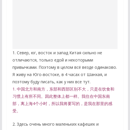
1. Север, юг, восток и запад Китая сильно не
отличаются, только едой и некоторыми
привычками. Поэтому в целом всё везде одинаково.
Я живу на Юго-востоке, в 4 часах от Шанхая, и
поэтому буду писать, как у них все тут.
1. 中国北方和南方，东部和西部区别不大，只是在饮食和
习惯上有所不同。因此整体上都一样。我住在中国东南
部，离上海4个小时，所以我将要写的，是我在那里的感
受。
2. Здесь очень много маленьких кафешек и