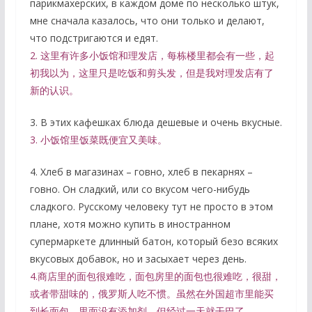
парикмахерских, в каждом доме по несколько штук,
мне сначала казалось, что они только и делают,
что подстригаются и едят.
2. 这里有许多小饭馆和理发店，每栋楼里都会有一些，起
初我以为，这里只是吃饭和剪头发，但是我对理发店有了
新的认识。
3. В этих кафешках блюда дешевые и очень вкусные.
3. 小饭馆里饭菜既便宜又美味。
4. Хлеб в магазинах – говно, хлеб в пекарнях –
говно. Он сладкий, или со вкусом чего-нибудь
сладкого. Русскому человеку тут не просто в этом
плане, хотя можно купить в иностранном
супермаркете длинный батон, который безо всяких
вкусовых добавок, но и засыхает через день.
4.商店里的面包很难吃，面包房里的面包也很难吃，很甜，
或者带甜味的，俄罗斯人吃不惯。虽然在外国超市里能买
到长面包，里面没有添加剂，但经过一天就干巴了。