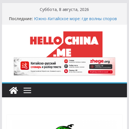
Перейти
Суббота, 8 августа, 2026
к
Последние:
Южно-Китайское море: где волны споров
содержимому
выше цунами
Сырная Лихорадка: Как Найти Настоящий
Сыр в Китае и не Купить «Пластиковый»
Аналог
Охота за Черным Хлебом: Путеводитель
по Русским и Европейским Пекарням в
Китае
Молочный Кризис: Почему в Китае не
Найти Творог, Сметану и Кефир (и Где
Искать Спасение?)
Счастливые Числа и Продукты-Табу:
Нумерология и Символика в Праздничной
Кухне Китая