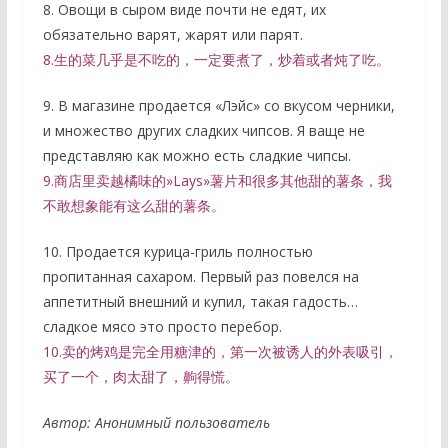
8. Овощи в сыром виде почти не едят, их
обязательно варят, жарят или парят.
8.生的菜几乎是不吃的，一定要煮了，炒着或者炖了吃。
9. В магазине продается «Лэйс» со вкусом черники,
и множество других сладких чипсов. Я ваще не
представляю как можно есть сладкие чипсы.
9.商店里卖越橘味的»Lays»薯片和很多其他甜的薯条，我
不敢想象能有这么甜的薯条。
10. Продается курица-гриль полностью
пропитанная сахаром. Первый раз повелся на
аппетитный внешний и купил, такая гадость…
сладкое мясо это просто перебор.
10.卖的烤鸡是完全用糖津的，第一次被诱人的外表吸引，
买了一个，肉太甜了，齁得慌。
Автор: Анонимный пользователь