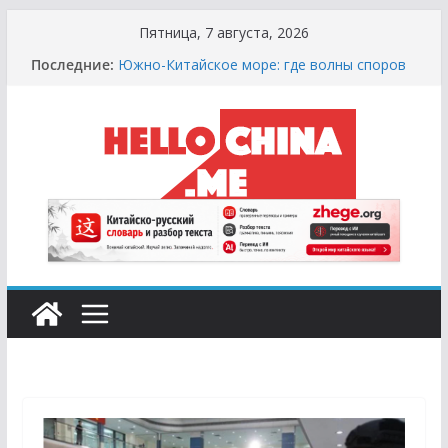
Перейти
Пятница, 7 августа, 2026
к
Последние:
Южно-Китайское море: где волны споров
содержимому
выше цунами
Сырная Лихорадка: Как Найти Настоящий
Сыр в Китае и не Купить «Пластиковый»
Аналог
Охота за Черным Хлебом: Путеводитель
по Русским и Европейским Пекарням в
Китае
Молочный Кризис: Почему в Китае не
Найти Творог, Сметану и Кефир (и Где
Искать Спасение?)
Счастливые Числа и Продукты-Табу:
Нумерология и Символика в Праздничной
Кухне Китая